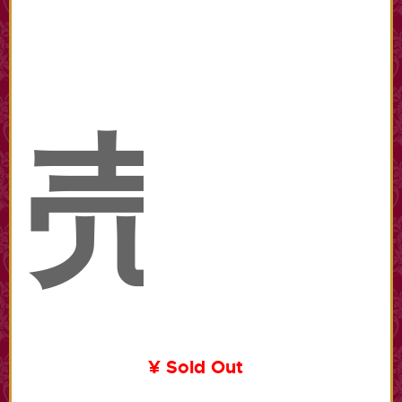
売
¥ Sold Out