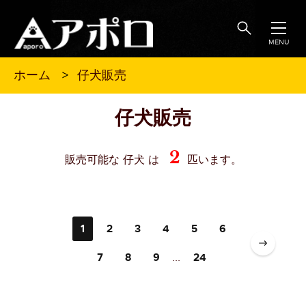
MENU
仔犬販売
ホーム
仔犬販売
2
販売可能な 仔犬 は
匹います。
1
2
3
4
5
6
7
8
9
...
24