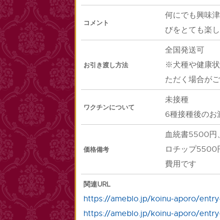
何にでも興味津
コメント
びをとても楽し
全国発送可
※犬種や健康状
お引き渡し方法
ただく場合がご
未接種
ワクチンについて
6種接種後のお
血統書5500円
ロチップ550
価格備考
費用です
関連URL
https://ameblo.jp/koinu-aporo/entr
https://ameblo.jp/koinu-aporo/entr