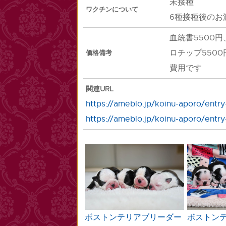
未接種
ワクチンについて
6種接種後のお
血統書5500円
ロチップ550
価格備考
費用です
関連URL
https://ameblo.jp/koinu-aporo/entr
https://ameblo.jp/koinu-aporo/entr
ボストンテリアブリーダー
ボストン