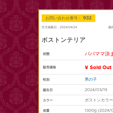
932
お問い合わせ番号：
仔犬掲載日：2024/04/24
最終
ボストンテリア
パパママ決
状態
¥ Sold Out
販売価格
男の子
性別
2024/03/19
誕生日
ボストンカラー
カラー
1300g (2024/
体重