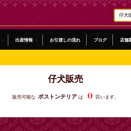
出産情報
お引渡しの流れ
ブログ
店舗
仔犬販売
0
ボストンテリア
販売可能な
は
匹います。