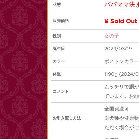
パパママ決
状態
¥ Sold Out
販売価格
女の子
性別
2024/03/19
誕生日
ボストンカラー
カラー
1190g (2024/0
体重
ムッチリで胴が
コメント
ています。お顔
全国発送可
※犬種や健康状
お引き渡し方法
ただく場合がご