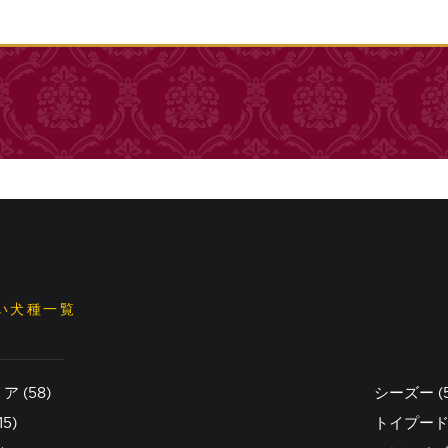
い犬種一覧
 (58)
シーズー (5
5)
トイプードル