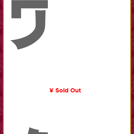
売
¥ Sold Out