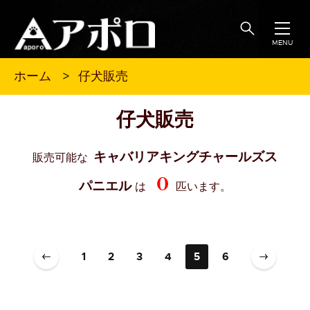
MENU
仔犬販売
ホーム
仔犬販売
キャバリアキングチャールズス
販売可能な
0
パニエル
は
匹います。
1
2
3
4
5
6