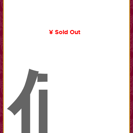
¥ Sold Out
価