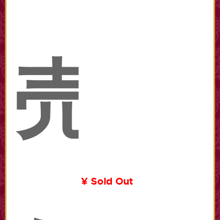
売
¥ Sold Out