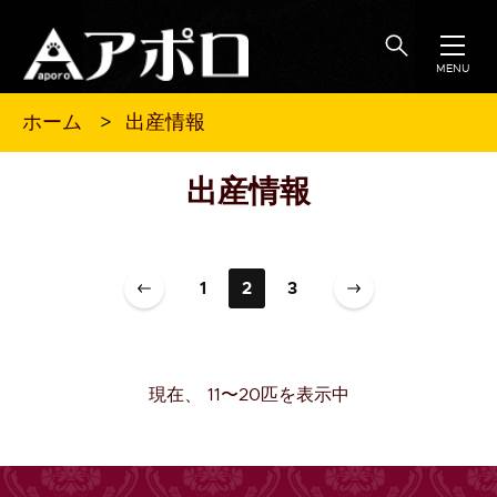
MENU
出産情報
ホーム
出産情報
1
2
3
現在、 11〜20匹を表示中