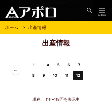
MENU
出産情報
ホーム
出産情報
1
...
4
5
6
7
8
9
10
11
12
現在、 111〜118匹を表示中